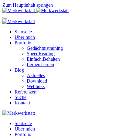
Zum Hauptinhalt springen
Startseite
Über mich
Portfolio
Gedächtnistraining
SpeedReading
Einfach.Behalten
LernenLernen
Blog
Aktuelles
Download
Weblinks
Referenzen
Suche
Kontakt
Startseite
Über mich
Portfolio