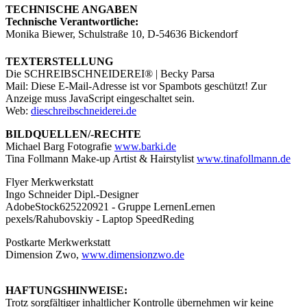
TECHNISCHE ANGABEN
Technische Verantwortliche:
Monika Biewer, Schulstraße 10, D-54636 Bickendorf
TEXTERSTELLUNG
Die SCHREIBSCHNEIDEREI® | Becky Parsa
Mail:
Diese E-Mail-Adresse ist vor Spambots geschützt! Zur
Anzeige muss JavaScript eingeschaltet sein.
Web:
dieschreibschneiderei.de
BILDQUELLEN/-RECHTE
Michael Barg Fotografie
www.barki.de
Tina Follmann Make-up Artist & Hairstylist
www.tinafollmann.de
Flyer Merkwerkstatt
Ingo Schneider Dipl.-Designer
AdobeStock625220921 - Gruppe LernenLernen
pexels/Rahubovskiy - Laptop SpeedReding
Postkarte Merkwerkstatt
Dimension Zwo,
www.dimensionzwo.de
HAFTUNGSHINWEISE:
Trotz sorgfältiger inhaltlicher Kontrolle übernehmen wir keine