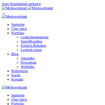
Zum Hauptinhalt springen
Startseite
Über mich
Portfolio
Gedächtnistraining
SpeedReading
Einfach.Behalten
LernenLernen
Blog
Aktuelles
Download
Weblinks
Referenzen
Suche
Kontakt
Startseite
Über mich
Portfolio