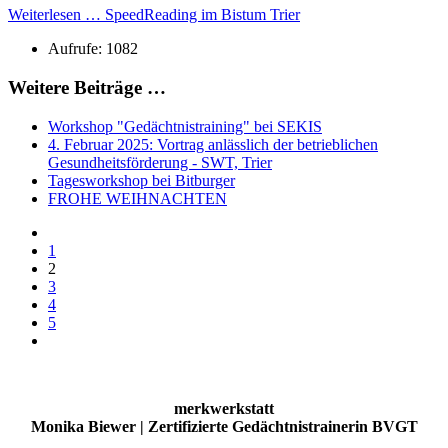
Weiterlesen … SpeedReading im Bistum Trier
Aufrufe: 1082
Weitere Beiträge …
Workshop "Gedächtnistraining" bei SEKIS
4. Februar 2025: Vortrag anlässlich der betrieblichen
Gesundheitsförderung - SWT, Trier
Tagesworkshop bei Bitburger
FROHE WEIHNACHTEN
1
2
3
4
5
merkwerkstatt
Monika Biewer | Zertifizierte Gedächtnistrainerin BVGT