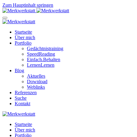
Zum Hauptinhalt springen
Startseite
Über mich
Portfolio
Gedächtnistraining
SpeedReading
Einfach.Behalten
LernenLernen
Blog
Aktuelles
Download
Weblinks
Referenzen
Suche
Kontakt
Startseite
Über mich
Portfolio